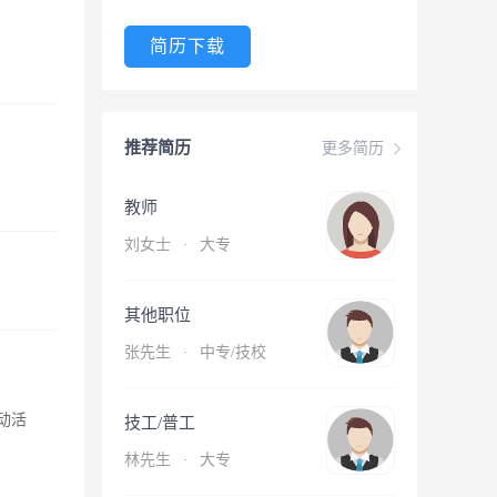
简历下载
推荐简历
更多简历
教师
刘女士
·
大专
其他职位
张先生
·
中专/技校
动活
技工/普工
林先生
·
大专