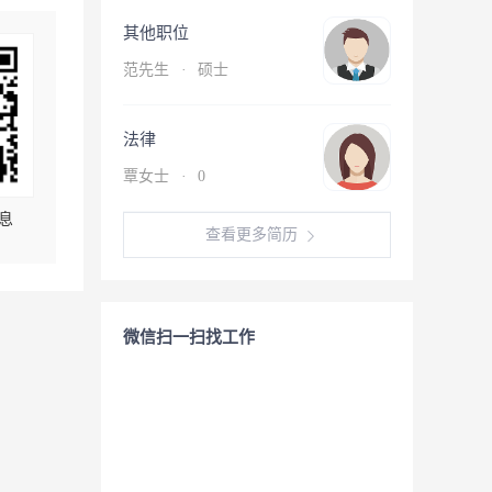
其他职位
范先生
·
硕士
法律
覃女士
·
0
息
查看更多简历
微信扫一扫找工作